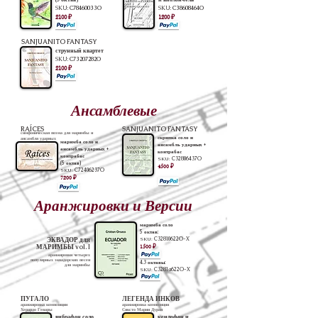
SKU:
C78460033O
SKU:
C38608464O
2100 ₽
1200 ₽
SANJUANITO FANTASY
струнный квартет
SKU:
C73207282O
2100 ₽
Ансамблевые
RAÍCES
SANJUANITO FANTASY
симфоническая поэма для маримбы и
скрипка соло и
ансамбля ударных
маримба соло и
ансамбль ударных +
ансамбль ударных +
контрабас
контрабас
SKU:
C32806437O
(5 октав)
4500 ₽
SKU:
C72406237O
7200 ₽
Аранжировки и Версии
маримба соло
5 октав:
ЭКВАДОР для
SKU:
C32810622O-X
МАРИМБЫ vol. I
1500 ₽
аранжировки четырех
популярных
эквадорских песен
4.3 октавы:
для маримбы
SKU:
C3281a622O-X
ПУГАЛО
ЛЕГЕНДА ИНКОВ
аранжировка композиции
аранжировка композиции
Херардо Гевары
Сиксто Марии Дуран
вибрафон соло
ксилофон и