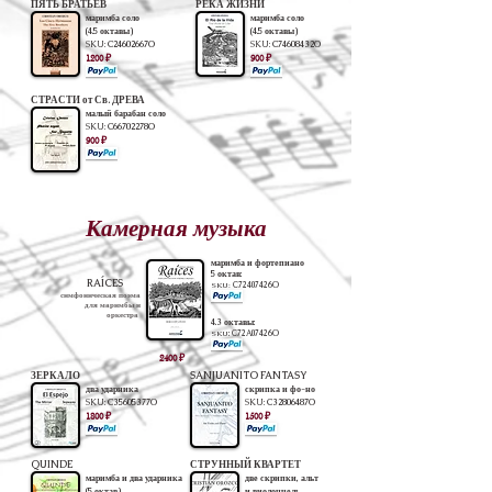
ПЯТЬ БРАТЬЕВ
РЕКА ЖИЗНИ
маримба соло
маримба соло
(4.5 октавы)
(4.5 октавы)
SKU:
C24602667O
SKU:
C74608432O
1200 ₽
900 ₽
СТРАСТИ от Св. ДРЕВА
малый барабан соло
SKU:
C66702278O
900 ₽
Камерная музыка
маримба и фортепиано
5 октав:
RAÍCES
SKU:
C72407426O
симфоническая поэма
для маримбы и
оркестра
4.3 октавы:
SKU
: C72A07426O
2400 ₽
ЗЕРКАЛО
SANJUANITO FANTASY
два ударника
скрипка и фо-но
SKU:
C35605377O
SKU:
C32806487O
1800 ₽
1500 ₽
QUINDE
СТРУННЫЙ КВАРТЕТ
маримба и два ударника
две скрипки, альт
(5 октав)
и виолончель