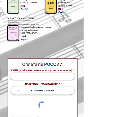
SKU:
C377A8436O
фортепиано
SKU:
C539A9974O
600 ₽
900 ₽
КЛАССИКА для ТРИО
аранжировки четырёх известных
произведений из
универсального академического репертуара
три маримбы (с дополнительной
частью вибрафона)
SKU:
C257A8762O
1800 ₽
Оплата по
РОС
СИИ
EMAIL (чтобы отправить ссылку для скачивания)
НАЗВАНИЕ ПРОИЗВЕДЕНИЯ