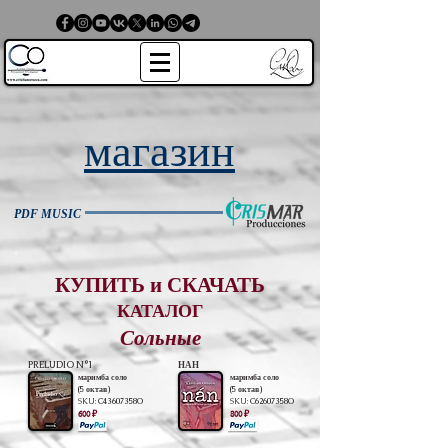
магазин
PDF MUSIC
КУПИТЬ и СКАЧАТЬ
КАТАЛОГ
Сольные
PRELUDIO N°1
НАН
маримба соло
маримба соло
(5 октав)
(5 октав)
SKU:
C43607358O
SKU:
C62607358O
600 ₽
800 ₽