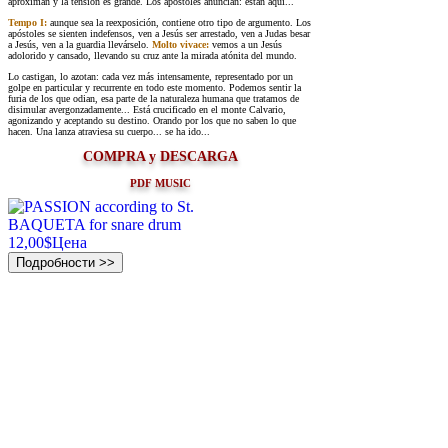
aproximan y la tensión es grande. Los apóstoles anuncian: están aquí...
Tempo I:
aunque sea la reexposición, contiene otro tipo de argumento. Los
apóstoles se sienten indefensos, ven a Jesús ser arrestado, ven a Judas besar
a Jesús, ven a la guardia llevárselo.
Molto vivace:
vemos a un Jesús
adolorido y cansado, llevando su cruz ante la mirada atónita del mundo.
Lo castigan, lo azotan: cada vez más intensamente, representado por un
golpe en particular y recurrente en todo este momento. Podemos sentir la
furia de los que odian, esa parte de la naturaleza humana que tratamos de
disimular avergonzadamente... Está crucificado en el monte Calvario,
agonizando y aceptando su destino. Orando por los que no saben lo que
hacen. Una lanza atraviesa su cuerpo... se ha ido...
COMPRA y DESCARGA
PDF MUSIC
12,00$
Цена
Подробности >>
©2026, Cristian Orozco - All Rights Reserved.
cristianorozco.info@gmail.com
|
cristianorozco.info@yandex.ru
Quito, Ecuador | Lipetsk, Russia