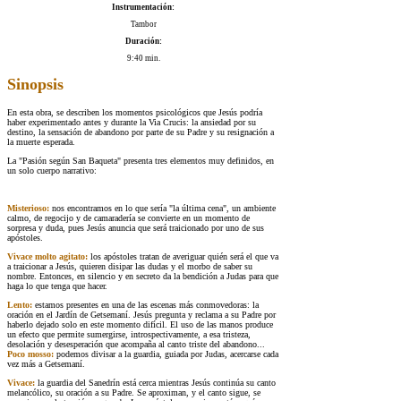
Instrumentación:
Tambor
Duración:
9:40 min.
Sinopsis
En esta obra, se describen los momentos psicológicos que Jesús podría
haber experimentado antes y durante la Via Crucis: la ansiedad por su
destino, la sensación de abandono por parte de su Padre y su resignación a
la muerte esperada.
La "Pasión según San Baqueta" presenta tres elementos muy definidos, en
un solo cuerpo narrativo:
Misterioso:
nos encontramos en lo que sería "la última cena", un ambiente
calmo, de regocijo y de camaradería se convierte en un momento de
sorpresa y duda, pues Jesús anuncia que será traicionado por uno de sus
apóstoles.
Vivace molto agitato:
los apóstoles tratan de averiguar quién será el que va
a traicionar a Jesús, quieren disipar las dudas y el morbo de saber su
nombre. Entonces, en silencio y en secreto da la bendición a Judas para que
haga lo que tenga que hacer.
Lento:
estamos presentes en una de las escenas más conmovedoras: la
oración en el Jardín de Getsemaní. Jesús pregunta y reclama a su Padre por
haberlo dejado solo en este momento difícil. El uso de las manos produce
un efecto que permite sumergirse, introspectivamente, a esa tristeza,
desolación y desesperación que acompaña al canto triste del abandono...
Poco mosso:
podemos divisar a la guardia, guiada por Judas, acercarse cada
vez más a Getsemaní.
Vivace:
la guardia del Sanedrín está cerca mientras Jesús continúa su canto
melancólico, su oración a su Padre. Se aproximan, y el canto sigue, se